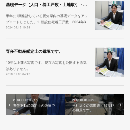
基礎データ（人口・着工戸数・土地取引・銀行貸出）
半年に1回集計している愛知県内の基礎データをアッ
プロードしました。1. 新設住宅着工戸数 2024年3…
2024.05.19 10:28
専任不動産鑑定士の鎌塚です。
10年以上前の写真です。現在の写真を公開する勇気
はありません。
2018.01.06 04:47
2018.01.06 04:47
2018.01.06 04:22
専任不動産鑑定士の鎌塚で
当社近くの四間道・那古野
す。
の風景です。